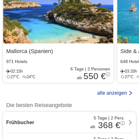
Mallorca
(
Spanien
)
Side & 
971
Hotels
648
Hote
6
Tage
|
2
Personen
02:15h
03:20h
550 €
27
°C
24
°C
27
°C
ab
alle anzeigen
Die besten Reiseangebote
5 Tage
|
2
Pers.
Frühbucher
368
€
ab